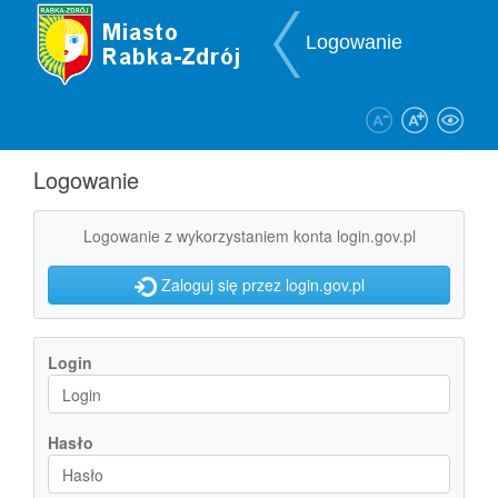
Przejdź do zawartości
Przejdź do menu ułatwień dostępu
Przejdź do mapy strony
Przejdź do deklaracji dostępności
Logowanie
Logowanie
Logowanie z wykorzystaniem konta login.gov.pl
Zaloguj się przez login.gov.pl
Login
Hasło